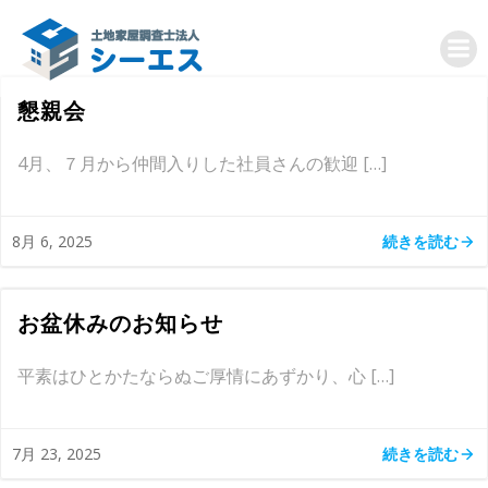
コ
ン
テ
ン
懇親会
ツ
へ
4月、７月から仲間入りした社員さんの歓迎 […]
ス
キ
ッ
続きを読む
8月 6, 2025
プ
お盆休みのお知らせ
平素はひとかたならぬご厚情にあずかり、心 […]
続きを読む
7月 23, 2025