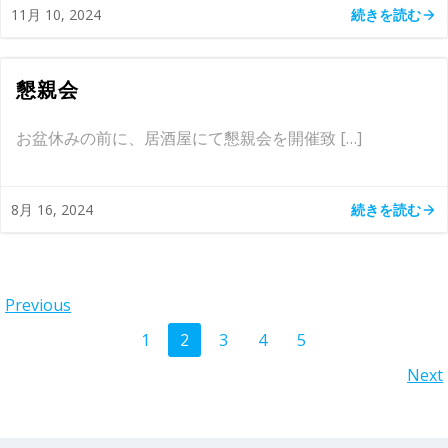
続きを読む
11月 10, 2024
懇親会
お盆休みの前に、居酒屋にて懇親会を開催致 […]
続きを読む
8月 16, 2024
Posts
Previous
Posts
Page
Page
Page
Page
Page
1
2
3
4
5
navigation
Posts
Next
navigation
navigation