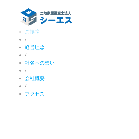
コ
ン
テ
ン
ご挨拶
ツ
/
へ
経営理念
ス
/
キ
社名への想い
ッ
プ
/
会社概要
/
アクセス