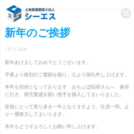
コ
ン
テ
ン
新年のご挨拶
ツ
へ
ス
1月 5, 2026
キ
ッ
新年あけましておめでとうございます。
プ
平素より格別のご愛顧を賜り、心より御礼申し上げます。
本年も恒例となっております おちょぼ稲荷さんへ 参拝
に行き、商売繁盛を願い熊手を購入してまいりました。
皆様にとって実り多き一年となりますよう、社員一同、よ
り一層努力してまいります。
本年もどうぞよろしくお願い申し上げます。